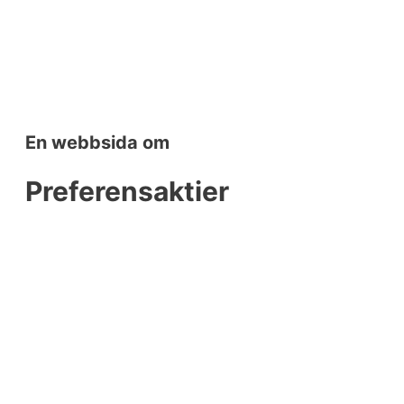
En webbsida om
Preferensaktier
Preferensaktier är aktier som vid en aktieutdelning och en
likvidation har företrädesrätt framför andra aktier såsom
vanliga aktier (stamaktier). Preferensaktier ger
företrädesrätt till bolagets tillgångar och vinst före
stamaktier vid en eventuell konkurs eller likvidation.