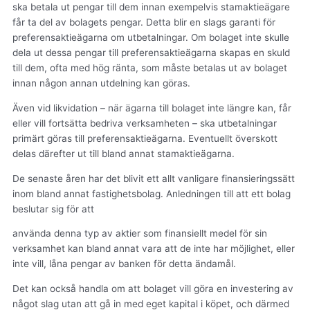
ska betala ut pengar till dem innan exempelvis stamaktieägare
får ta del av bolagets pengar. Detta blir en slags garanti för
preferensaktieägarna om utbetalningar. Om bolaget inte skulle
dela ut dessa pengar till preferensaktieägarna skapas en skuld
till dem, ofta med hög ränta, som måste betalas ut av bolaget
innan någon annan utdelning kan göras.
Även vid likvidation – när ägarna till bolaget inte längre kan, får
eller vill fortsätta bedriva verksamheten – ska utbetalningar
primärt göras till preferensaktieägarna. Eventuellt överskott
delas därefter ut till bland annat stamaktieägarna.
De senaste åren har det blivit ett allt vanligare finansieringssätt
inom bland annat fastighetsbolag. Anledningen till att ett bolag
beslutar sig för att
använda denna typ av aktier som finansiellt medel för sin
verksamhet kan bland annat vara att de inte har möjlighet, eller
inte vill, låna pengar av banken för detta ändamål.
Det kan också handla om att bolaget vill göra en investering av
något slag utan att gå in med eget kapital i köpet, och därmed