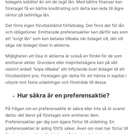
bolagets soliditet än om de tagit lån. Med bättre finanser kan
företaget få en bättre kreditrating och detta kan leda till lägre
räntor på befintliga lån.
Det finns ingen förutbestämd förfallodag. Det finns det för lån
och obligationer. Emitterade preferensaktier kan därför ses som
ett “evigt lån” som kan betalas tillbaka när bolaget vill, det vill
säga när bolaget löser in aktierna.
Möjligheten att lösa in aktierna är också en fördel för de som
emitterar aktier. Grundare eller majoritetsägare kan på sikt
relativt enkelt “köpa tillbaka” sitt inflytande över bolaget till ett
förutbestämt pris. Företagen gör detta för att hämta in kapital i
utbyte mot fasta utdelningar och företräde till dessa.
Hur säkra är en preferensaktie?
På frågan om en preferensaktie är säkra eller inte så är svaret
detta: det beror på företaget som emitterat dem.
Preferensaktier ger dig som ägare förtur till utdelning. En
preferensaktier är aldrig 100% säker. Även om man har förtur till