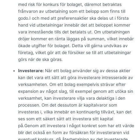
med risk för konkurs för bolaget, däremot betraktas
frånvaron av utbetalning som ett belopp som finns till
godo.I och med att preferensaktier ska delas ut i första
hand vid utbetalningar innebär det att beloppet kommer
vara innestående tills det betalats ut. Om utbetalningen
dröjer kommer en ränta läggas på summan, vilket innebär
ökade utgifter för bolaget. Detta vill gärna undvikas av
företag, vilket gör att de försöker se till att utbetalningar
görs när de ska göras.
Investerare:
När ett bolag använder sig av dessa aktier
kan det vara ett sätt att göra investerare intresserade av
verksamheten. Om ett bolag exempelvis strävar efter
expansion av något slag, till exempel genom att utöka sin
verksamhet, kan investerare vilja vara delaktiga i den
processen. Om det dessutom är kapitalvaror som
investeras i, vilka innebär en kontinuerlig tillväxt, kan det
ses som ett säkert sätt att investera sitt kapital
på.Genom att investera i något konkret som har ett värde
blir det också en form av försäkran för investeraren vid
eventuell konkurs, då återbetalning av det investerade