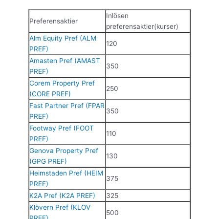
Inlösen
Preferensaktier
preferensaktier(kurser)
Alm Equity Pref (ALM
120
PREF)
Amasten Pref (AMAST
350
PREF)
Corem Property Pref
250
(CORE PREF)
Fast Partner Pref (FPAR
350
PREF)
Footway Pref (FOOT
110
PREF)
Genova Property Pref
130
(GPG PREF)
Heimstaden Pref (HEIM
375
PREF)
K2A Pref (K2A PREF)
325
Klövern Pref (KLOV
500
PREF)