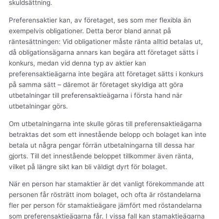
skuldsättning.
Preferensaktier kan, av företaget, ses som mer flexibla än
exempelvis obligationer. Detta beror bland annat på
räntesättningen: Vid obligationer måste ränta alltid betalas ut,
då obligationsägarna annars kan begära att företaget sätts i
konkurs, medan vid denna typ av aktier kan
preferensaktieägarna inte begära att företaget sätts i konkurs
på samma sätt – däremot är företaget skyldiga att göra
utbetalningar till preferensaktieägarna i första hand när
utbetalningar görs.
Om utbetalningarna inte skulle göras till preferensaktieägarna
betraktas det som ett innestående belopp och bolaget kan inte
betala ut några pengar förrän utbetalningarna till dessa har
gjorts. Till det innestående beloppet tillkommer även ränta,
vilket på längre sikt kan bli väldigt dyrt för bolaget.
När en person har stamaktier är det vanligt förekommande att
personen får rösträtt inom bolaget, och ofta är röstandelarna
fler per person för stamaktieägare jämfört med röstandelarna
som preferensaktieägarna får. I vissa fall kan stamaktieägarna