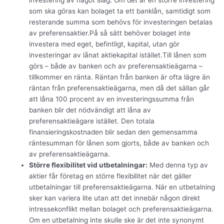
investering av något slag. Om det är en större investering
som ska göras kan bolaget ta ett banklån, samtidigt som
resterande summa som behövs för investeringen betalas
av preferensaktier.På så sätt behöver bolaget inte
investera med eget, befintligt, kapital, utan gör
investeringar av lånat aktiekapital istället.Till lånen som
görs – både av banken och av preferensaktieägarna –
tillkommer en ränta. Räntan från banken är ofta lägre än
räntan från preferensaktieägarna, men då det sällan går
att låna 100 procent av en investeringssumma från
banken blir det nödvändigt att låna av
preferensaktieägare istället. Den totala
finansieringskostnaden blir sedan den gemensamma
räntesumman för lånen som gjorts, både av banken och
av preferensaktieägarna.
Större flexibilitet vid utbetalningar:
Med denna typ av
aktier får företag en större flexibilitet när det gäller
utbetalningar till preferensaktieägarna. När en utbetalning
sker kan variera lite utan att det innebär någon direkt
intressekonflikt mellan bolaget och preferensaktieägarna.
Om en utbetalning inte skulle ske är det inte synonymt