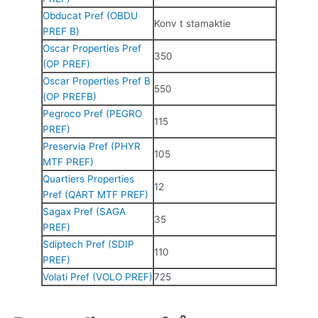
Obducat Pref (OBDU
Konv t stamaktie
PREF B)
Oscar Properties Pref
350
(OP PREF)
Oscar Properties Pref B
550
(OP PREFB)
Pegroco Pref (PEGRO
115
PREF)
Preservia Pref (PHYR
105
MTF PREF)
Quartiers Properties
12
Pref (QART MTF PREF)
Sagax Pref (SAGA
35
PREF)
Sdiptech Pref (SDIP
110
PREF)
Volati Pref (VOLO PREF)
725