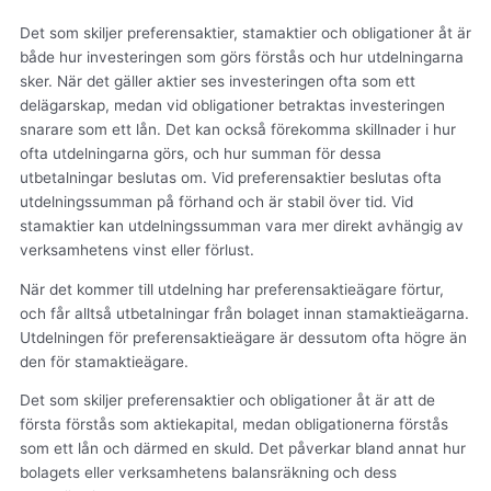
Det som skiljer preferensaktier, stamaktier och obligationer åt är
både hur investeringen som görs förstås och hur utdelningarna
sker. När det gäller aktier ses investeringen ofta som ett
delägarskap, medan vid obligationer betraktas investeringen
snarare som ett lån. Det kan också förekomma skillnader i hur
ofta utdelningarna görs, och hur summan för dessa
utbetalningar beslutas om. Vid preferensaktier beslutas ofta
utdelningssumman på förhand och är stabil över tid. Vid
stamaktier kan utdelningssumman vara mer direkt avhängig av
verksamhetens vinst eller förlust.
När det kommer till utdelning har preferensaktieägare förtur,
och får alltså utbetalningar från bolaget innan stamaktieägarna.
Utdelningen för preferensaktieägare är dessutom ofta högre än
den för stamaktieägare.
Det som skiljer preferensaktier och obligationer åt är att de
första förstås som aktiekapital, medan obligationerna förstås
som ett lån och därmed en skuld. Det påverkar bland annat hur
bolagets eller verksamhetens balansräkning och dess